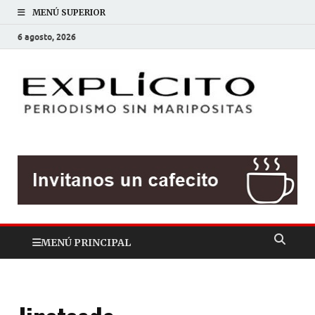
MENÚ SUPERIOR
6 agosto, 2026
EXP
Periodis
sin
mariposit
MENÚ PRINCIPAL