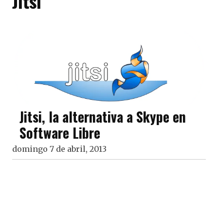
Jitsi
Jitsi, la alternativa a Skype en
Software Libre
domingo 7 de abril, 2013