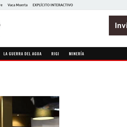
re
Vaca Muerta
EXPLÍCITO INTERACTIVO
EXPLÍCITO
Periodismo sin maripositas
LA GUERRA DEL AGUA
RIGI
MINERÍA