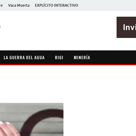
re
Vaca Muerta
EXPLÍCITO INTERACTIVO
EXPLÍCITO
Periodismo sin maripositas
LA GUERRA DEL AGUA
RIGI
MINERÍA