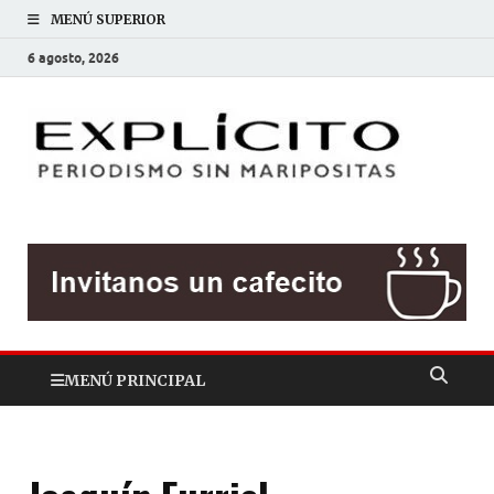
MENÚ SUPERIOR
6 agosto, 2026
EXP
Periodis
sin
mariposit
MENÚ PRINCIPAL