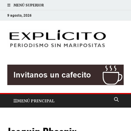
MENÚ SUPERIOR
9 agosto, 2026
EXP
Periodis
sin
mariposit
MENÚ PRINCIPAL