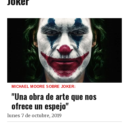
Joker
MICHAEL MOORE SOBRE JOKER:
"Una obra de arte que nos
ofrece un espejo"
lunes 7 de octubre, 2019