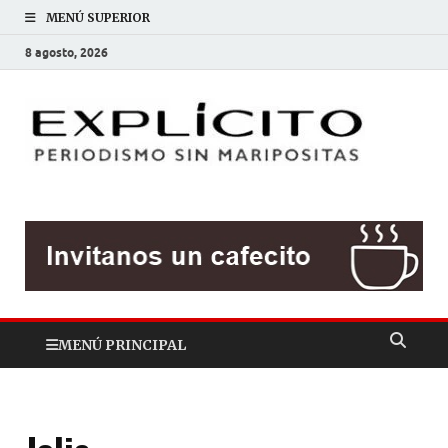
MENÚ SUPERIOR
8 agosto, 2026
EXP
Periodis
sin
mariposit
MENÚ PRINCIPAL