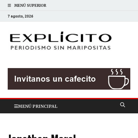
MENÚ SUPERIOR
7 agosto, 2026
EXP
Periodis
sin
mariposit
MENÚ PRINCIPAL