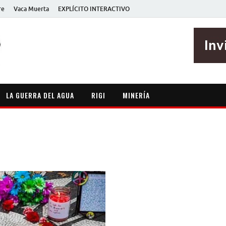
re
Vaca Muerta
EXPLÍCITO INTERACTIVO
EXPLÍCITO
Periodismo sin maripositas
LA GUERRA DEL AGUA
RIGI
MINERÍA