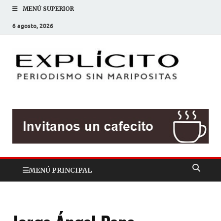
MENÚ SUPERIOR
6 agosto, 2026
EXP
Periodis
sin
mariposit
MENÚ PRINCIPAL