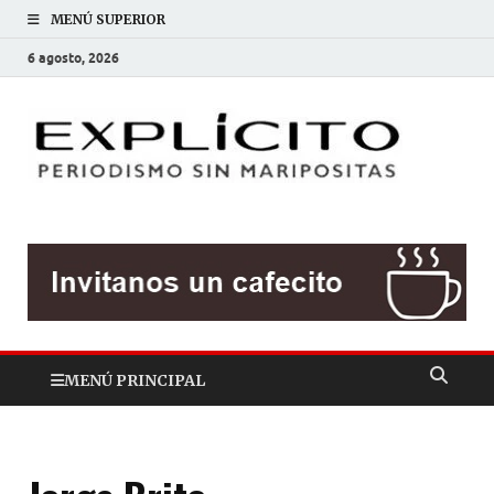
MENÚ SUPERIOR
6 agosto, 2026
EXP
Periodis
sin
mariposit
MENÚ PRINCIPAL