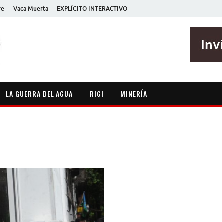
re
Vaca Muerta
EXPLÍCITO INTERACTIVO
EXPLÍCITO
Periodismo sin maripositas
LA GUERRA DEL AGUA
RIGI
MINERÍA