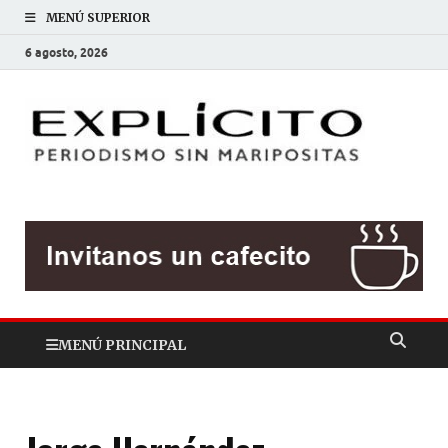
MENÚ SUPERIOR
6 agosto, 2026
EXP
Periodis
sin
mariposit
MENÚ PRINCIPAL