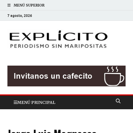
MENÚ SUPERIOR
7 agosto, 2026
EXP
Periodis
sin
mariposit
MENÚ PRINCIPAL