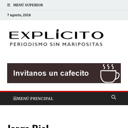
MENÚ SUPERIOR
7 agosto, 2026
EXP
Periodis
sin
mariposit
MENÚ PRINCIPAL