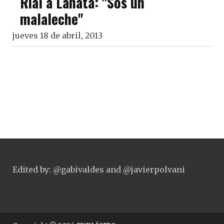
Rial a Lanata: "Sos un
malaleche"
jueves 18 de abril, 2013
Edited by: @gabivaldes and @javierpolvani