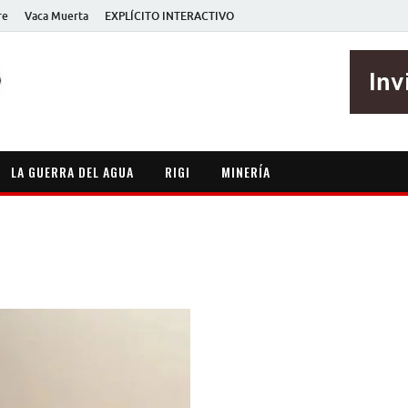
re
Vaca Muerta
EXPLÍCITO INTERACTIVO
EXPLÍCITO
Periodismo sin maripositas
LA GUERRA DEL AGUA
RIGI
MINERÍA