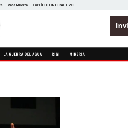
re
Vaca Muerta
EXPLÍCITO INTERACTIVO
EXPLÍCITO
Periodismo sin maripositas
LA GUERRA DEL AGUA
RIGI
MINERÍA