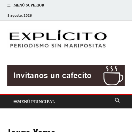
MENÚ SUPERIOR
8 agosto, 2026
EXP
Periodis
sin
mariposit
MENÚ PRINCIPAL