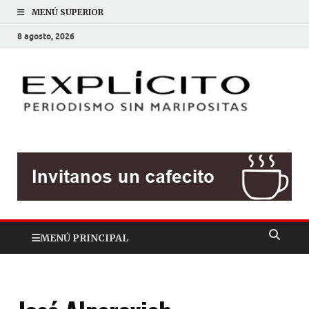
MENÚ SUPERIOR
8 agosto, 2026
EXP
Periodis
sin
mariposit
MENÚ PRINCIPAL