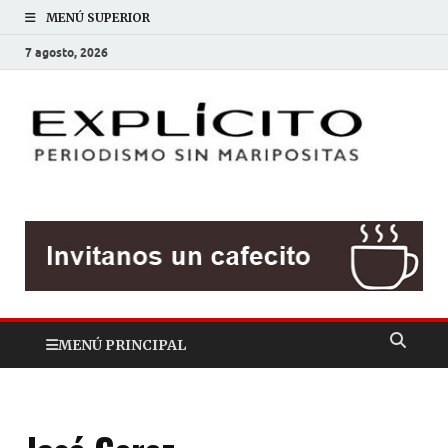
MENÚ SUPERIOR
7 agosto, 2026
EXP
Periodis
sin
mariposit
MENÚ PRINCIPAL