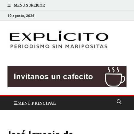
MENÚ SUPERIOR
10 agosto, 2026
EXP
Periodis
sin
mariposit
MENÚ PRINCIPAL