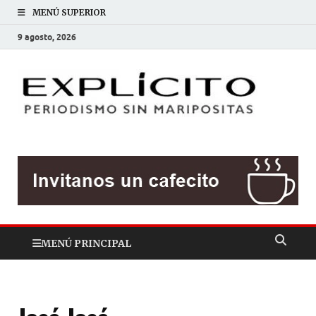
MENÚ SUPERIOR
9 agosto, 2026
EXP
Periodis
sin
mariposit
MENÚ PRINCIPAL