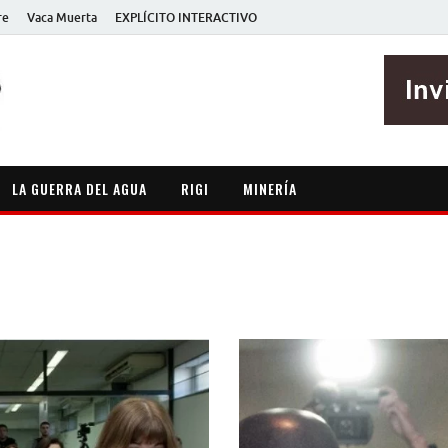
re
Vaca Muerta
EXPLÍCITO INTERACTIVO
EXPLÍCITO
Periodismo sin maripositas
LA GUERRA DEL AGUA
RIGI
MINERÍA