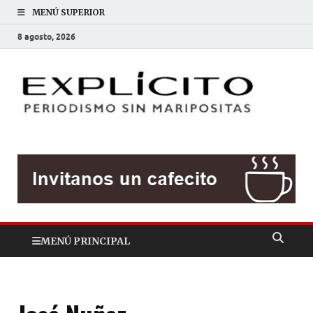
MENÚ SUPERIOR
8 agosto, 2026
EXP
Periodis
sin
mariposit
MENÚ PRINCIPAL