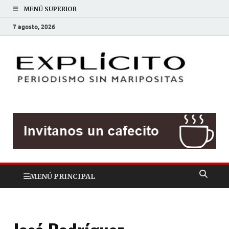
MENÚ SUPERIOR
7 agosto, 2026
EXP
Periodis
sin
mariposit
MENÚ PRINCIPAL