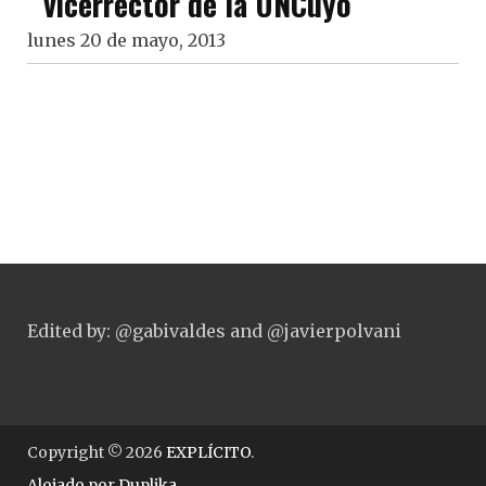
vicerrector de la UNCuyo
lunes 20 de mayo, 2013
Edited by: @gabivaldes and @javierpolvani
Copyright © 2026
EXPLÍCITO
.
Alojado por
Duplika