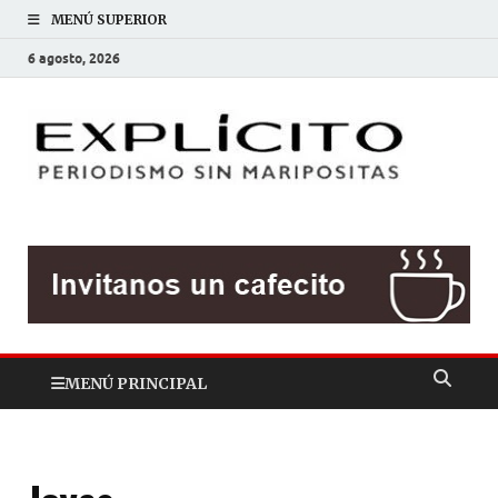
MENÚ SUPERIOR
6 agosto, 2026
EXP
Periodis
sin
mariposit
MENÚ PRINCIPAL