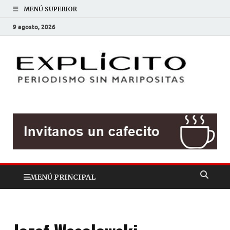
MENÚ SUPERIOR
9 agosto, 2026
EXP
Periodis
sin
mariposit
MENÚ PRINCIPAL