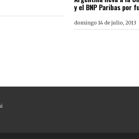
y el BNP Paribas por f
domingo 14 de julio, 2013
ni