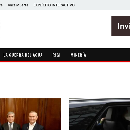
re
Vaca Muerta
EXPLÍCITO INTERACTIVO
EXPLÍCITO
Periodismo sin maripositas
LA GUERRA DEL AGUA
RIGI
MINERÍA