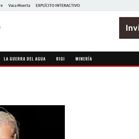
re
Vaca Muerta
EXPLÍCITO INTERACTIVO
EXPLÍCITO
Periodismo sin maripositas
LA GUERRA DEL AGUA
RIGI
MINERÍA