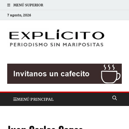
MENÚ SUPERIOR
7 agosto, 2026
EXP
Periodis
sin
mariposit
MENÚ PRINCIPAL