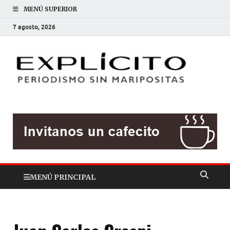
MENÚ SUPERIOR
7 agosto, 2026
EXP
Periodis
sin
mariposit
MENÚ PRINCIPAL