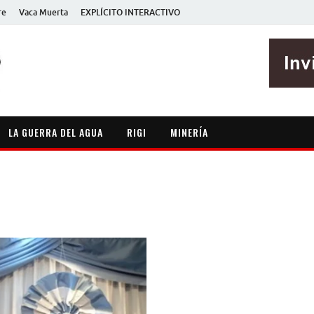
re
Vaca Muerta
EXPLÍCITO INTERACTIVO
EXPLÍCITO
Periodismo sin maripositas
LA GUERRA DEL AGUA
RIGI
MINERÍA