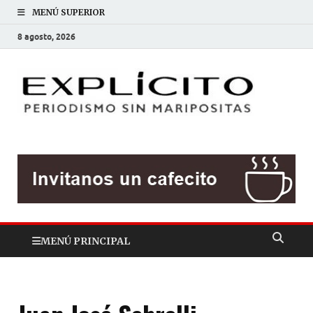
MENÚ SUPERIOR
8 agosto, 2026
EXP
Periodis
sin
mariposit
MENÚ PRINCIPAL