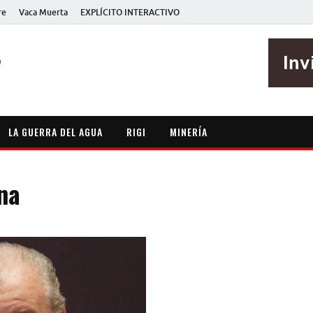
re
Vaca Muerta
EXPLÍCITO INTERACTIVO
EXPLÍCITO
Periodismo sin maripositas
LA GUERRA DEL AGUA
RIGI
MINERÍA
na