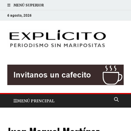
MENÚ SUPERIOR
6 agosto, 2026
EXP
Periodis
sin
mariposit
MENÚ PRINCIPAL