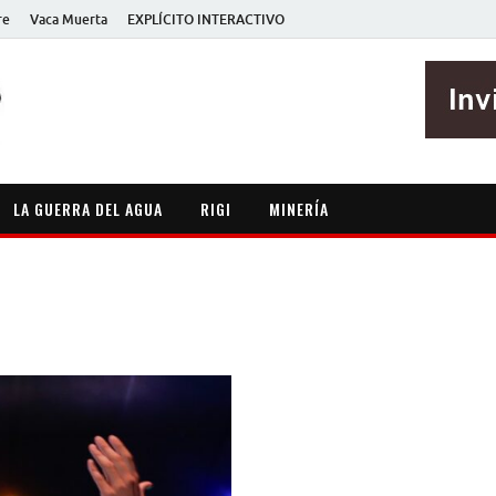
re
Vaca Muerta
EXPLÍCITO INTERACTIVO
EXPLÍCITO
Periodismo sin maripositas
LA GUERRA DEL AGUA
RIGI
MINERÍA