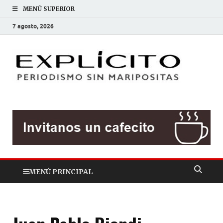
MENÚ SUPERIOR
7 agosto, 2026
EXP
Periodis
sin
mariposit
MENÚ PRINCIPAL