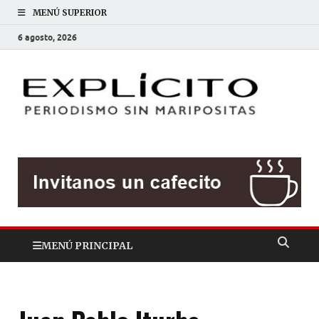
MENÚ SUPERIOR
6 agosto, 2026
EXP
Periodis
sin
mariposit
MENÚ PRINCIPAL