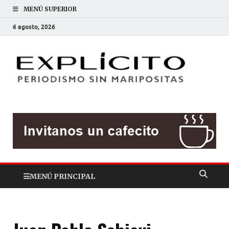
MENÚ SUPERIOR
6 agosto, 2026
EXP
Periodis
sin
mariposit
MENÚ PRINCIPAL