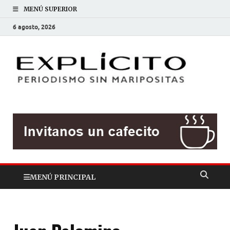
MENÚ SUPERIOR
6 agosto, 2026
EXP
Periodis
sin
mariposit
MENÚ PRINCIPAL