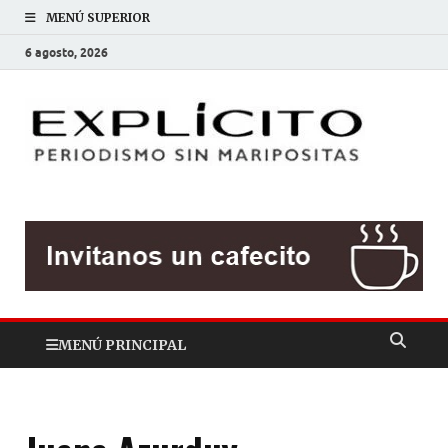
MENÚ SUPERIOR
6 agosto, 2026
EXP
Periodis
sin
mariposit
MENÚ PRINCIPAL