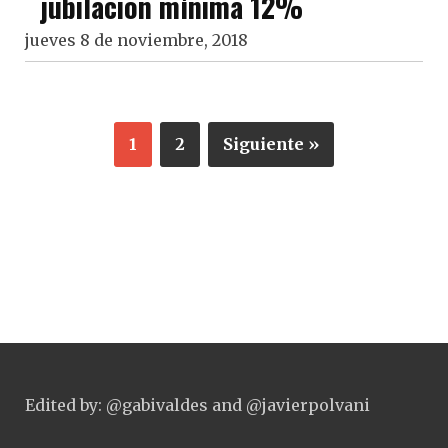
jubilación mínima 12%
jueves 8 de noviembre, 2018
1
2
Siguiente »
Edited by: @gabivaldes and @javierpolvani