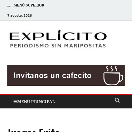
MENÚ SUPERIOR
7 agosto, 2026
EXP
Periodis
sin
mariposit
MENÚ PRINCIPAL