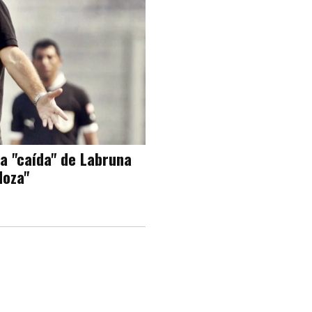
na "caída" de Labruna
doza"