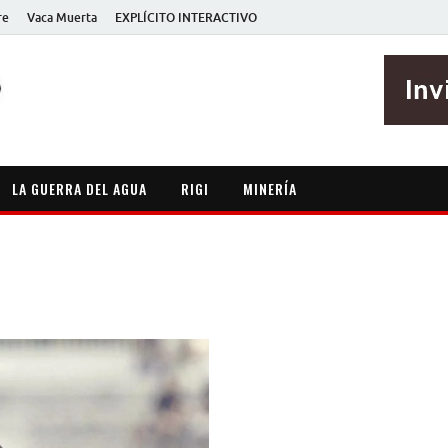
re
Vaca Muerta
EXPLÍCITO INTERACTIVO
EXPLÍCITO
Periodismo sin maripositas
LA GUERRA DEL AGUA
RIGI
MINERÍA