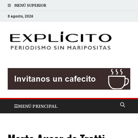
MENÚ SUPERIOR
8 agosto, 2026
EXP
Periodis
sin
mariposit
MENÚ PRINCIPAL