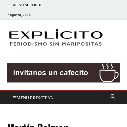
MENÚ SUPERIOR
7 agosto, 2026
EXP
Periodis
sin
mariposit
MENÚ PRINCIPAL