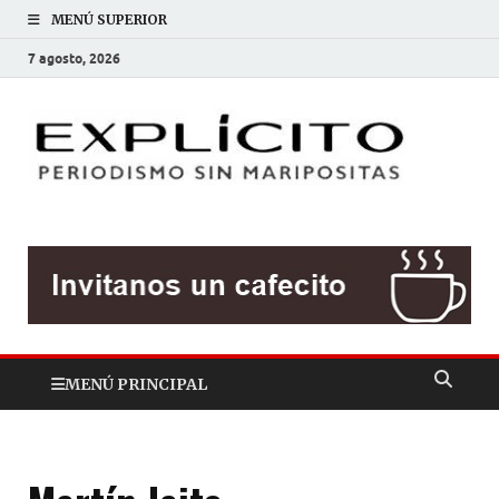
MENÚ SUPERIOR
7 agosto, 2026
EXP
Periodis
sin
mariposit
MENÚ PRINCIPAL