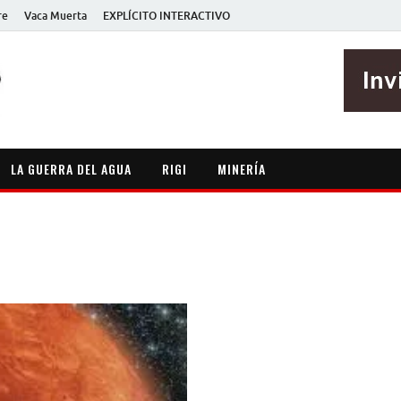
re
Vaca Muerta
EXPLÍCITO INTERACTIVO
EXPLÍCITO
Periodismo sin maripositas
LA GUERRA DEL AGUA
RIGI
MINERÍA