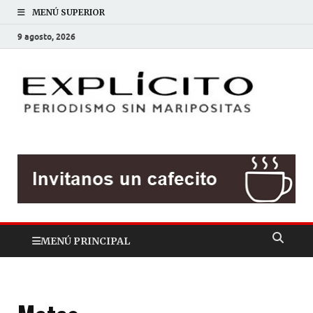
MENÚ SUPERIOR
9 agosto, 2026
EXP
Periodis
sin
mariposit
MENÚ PRINCIPAL